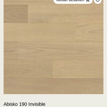
Zu F
Abisko 190 Invisible