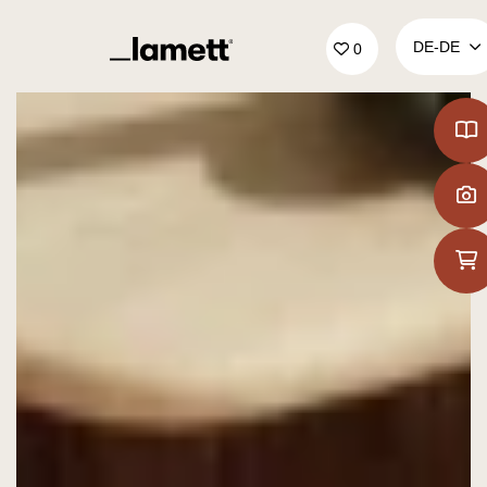
Zurück zur Startseite
DE‑DE
0