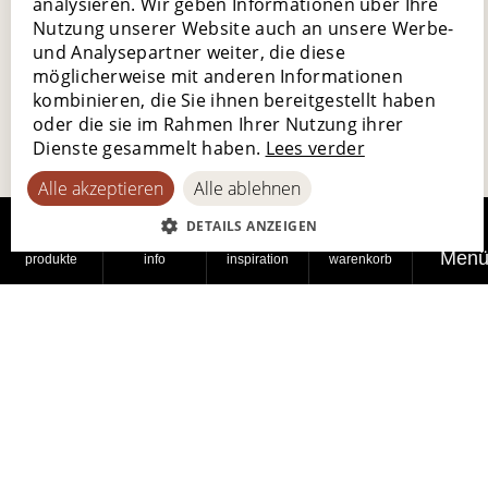
analysieren. Wir geben Informationen über Ihre
Nutzung unserer Website auch an unsere Werbe-
FRENCH
Lassen Sie sich inspirieren
und Analysepartner weiter, die diese
GERMAN
möglicherweise mit anderen Informationen
kombinieren, die Sie ihnen bereitgestellt haben
SPANISH
oder die sie im Rahmen Ihrer Nutzung ihrer
Dienste gesammelt haben.
Lees verder
Alle akzeptieren
Alle ablehnen
DETAILS ANZEIGEN
Men
produkte
info
inspiration
warenkorb
Lamett Europe nv
Ter Donkt 2
8540 Deerlijk