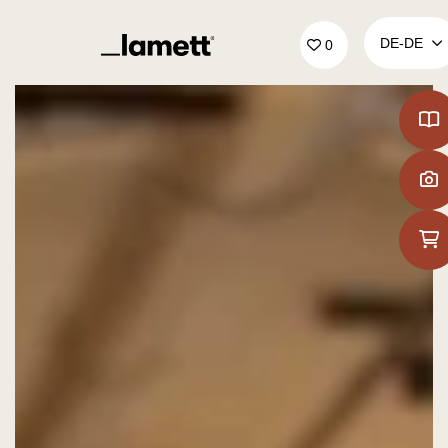
Zurück zur Startseite
DE‑DE
0