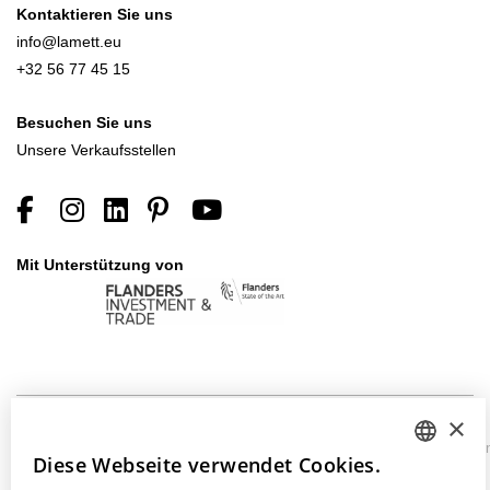
Kontaktieren Sie uns
info@lamett.eu
+32 56 77 45 15
Besuchen Sie uns
Unsere Verkaufsstellen
Mit Unterstützung von
×
©
Datenschutzerklärung
Cookie-
Barrierefreiheitserkläru
Diese Webseite verwendet Cookies.
2026
DUTCH
Richtlinie
Lamett