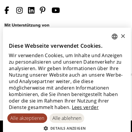
Mit Unterstützung von
×
Diese Webseite verwendet Cookies.
DUTCH
Wir verwenden Cookies, um Inhalte und Anzeigen
ENGLISH
zu personalisieren und unseren Datenverkehr zu
POLISH
analysieren. Wir geben Informationen über Ihre
©
Nutzung unserer Website auch an unsere Werbe-
Datenschutzerklärung
Cookie-
Barrierefreiheitserkläru
FRENCH
2026
und Analysepartner weiter, die diese
Richtlinie
Lamett
GERMAN
möglicherweise mit anderen Informationen
kombinieren, die Sie ihnen bereitgestellt haben
SPANISH
oder die sie im Rahmen Ihrer Nutzung ihrer
Dienste gesammelt haben.
Lees verder
Alle akzeptieren
Alle ablehnen
DETAILS ANZEIGEN