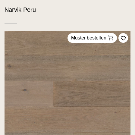
Narvik Peru
Muster bestellen
Zu F