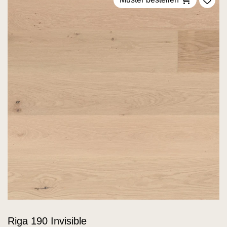
Zu F
Riga 190 Invisible