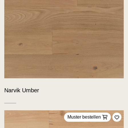
Narvik Umber
Muster bestellen
Zu F