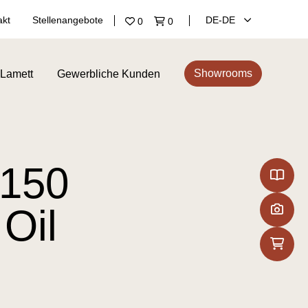
akt
Stellenangebote
DE‑DE
0
0
Showrooms
 Lamett
Gewerbliche Kunden
 150
 Oil