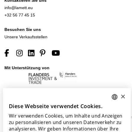
Kontaktieren Sie uns
info@lamett.eu
+32 56 77 45 15
Besuchen Sie uns
Unsere Verkaufsstellen
Mit Unterstützung von
×
Diese Webseite verwendet Cookies.
DUTCH
©
Wir verwenden Cookies, um Inhalte und Anzeigen
ENGLISH
Datenschutzerklärung
Cookie-
Barrierefreiheitserkläru
2026
zu personalisieren und unseren Datenverkehr zu
Richtlinie
POLISH
Lamett
analysieren. Wir geben Informationen über Ihre