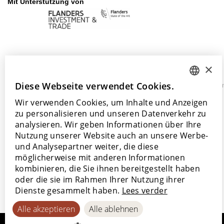
Mit Unterstützung von
×
©
Diese Webseite verwendet Cookies.
Datenschutzerklärung
Cookie-
Barrierefreiheitserkläru
DUTCH
2026
Richtlinie
Wir verwenden Cookies, um Inhalte und Anzeigen
Lamett
ENGLISH
zu personalisieren und unseren Datenverkehr zu
POLISH
analysieren. Wir geben Informationen über Ihre
Nutzung unserer Website auch an unsere Werbe-
FRENCH
und Analysepartner weiter, die diese
GERMAN
möglicherweise mit anderen Informationen
kombinieren, die Sie ihnen bereitgestellt haben
SPANISH
oder die sie im Rahmen Ihrer Nutzung ihrer
Dienste gesammelt haben.
Lees verder
Alle akzeptieren
Alle ablehnen